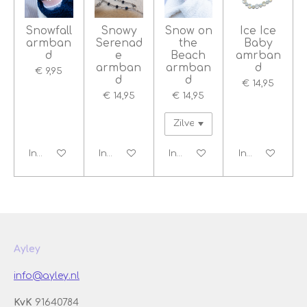
Snowfall
Snowy
Snow on
Ice Ice
armban
Serenad
the
Baby
d
e
Beach
amrban
armban
armban
d
€ 9,95
d
d
€ 14,95
€ 14,95
€ 14,95
In winkelwagen
In winkelwagen
In winkelwagen
In winkelwage
Ayley
info@ayley.nl
KvK
91640784