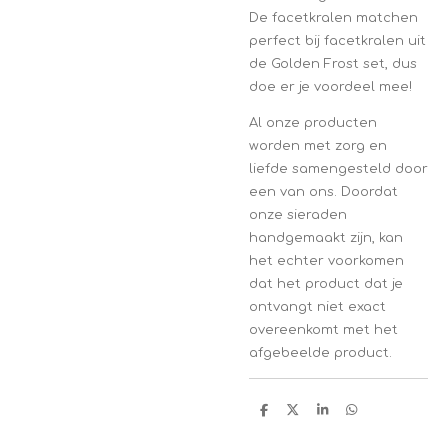
De facetkralen matchen
perfect bij facetkralen uit
de Golden Frost set, dus
doe er je voordeel mee!
Al onze producten
worden met zorg en
liefde samengesteld door
een van ons. Doordat
onze sieraden
handgemaakt zijn, kan
het echter voorkomen
dat het product dat je
ontvangt niet exact
overeenkomt met het
afgebeelde product.
D
D
S
D
e
e
h
e
l
e
a
l