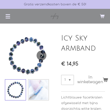
Gratis verzendkosten boven de € 50!
Ga
direct
naar
de
hoofdinhoud
Icy Sky
armband
€ 14,95
In
winkelwagen
Lichtblauwe facetkralen
afgewisseld met bijna
doorzichtig witte kralen.