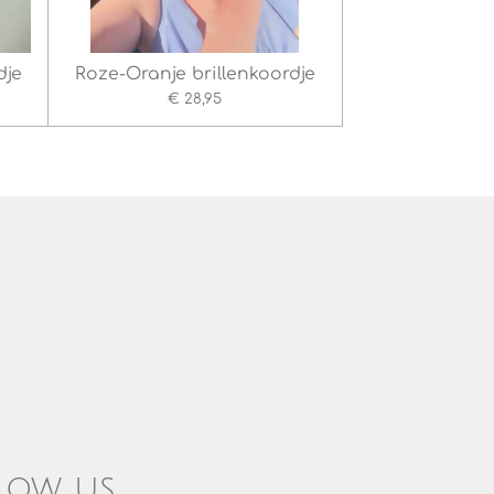
dje
Roze-Oranje brillenkoordje
€ 28,95
low us