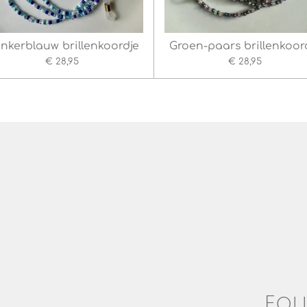
nkerblauw brillenkoordje
Groen-paars brillenkoor
€ 28,95
€ 28,95
Fol