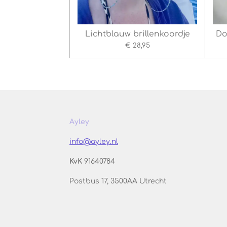
Lichtblauw brillenkoordje
Do
€ 28,95
Ayley
info@ayley.nl
KvK
91640784
Postbus 17, 3500AA Utrecht