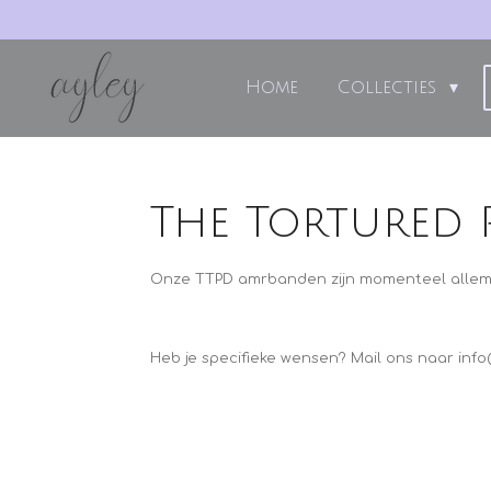
Ga
direct
naar
Home
Collecties
de
hoofdinhoud
The Tortured 
Onze TTPD amrbanden zijn momenteel allema
Heb je specifieke wensen? Mail ons naar info