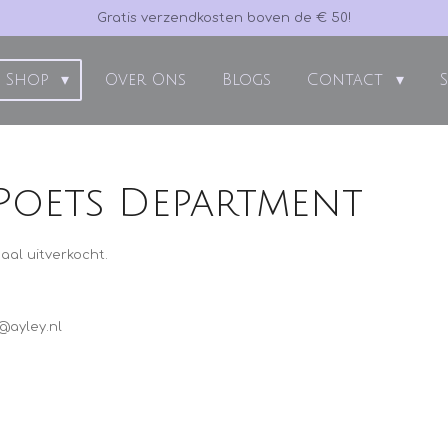
Gratis verzendkosten boven de € 50!
Shop
Over Ons
Blogs
Contact
Poets Department
al uitverkocht.
@ayley.nl