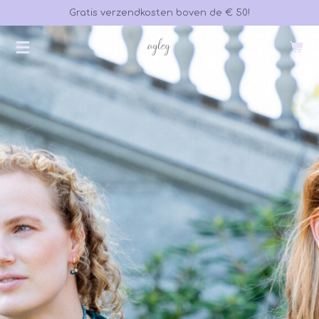
Gratis verzendkosten boven de € 50!
Ga
direct
naar
de
hoofdinhoud