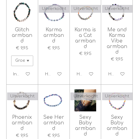
Uitverkocht
Uitverkocht
Uitverkocht
Glitch
Karma
Karma is
Me and
armban
armban
a Cat
Karma
d
d
armban
Vibe
d
armban
€ 9,95
€ 9,95
d
€ 9,95
€ 9,95
In winkelwagen
Houd mij op de hoogte
Houd mij op de hoogte
Houd mij op d
Uitverkocht
Uitverkocht
Uitverkocht
Phoenix
See Her
Sexy
Sexy
armban
armban
Baby
Baby
d
d
armban
armban
d
d
€ 9,95
€ 9,95