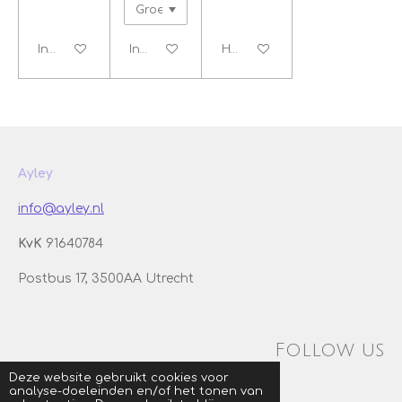
In winkelwagen
In winkelwagen
Houd mij op de hoogte
Ayley
info@ayley.nl
KvK
91640784
Postbus 17, 3500AA Utrecht
Follow us
Deze website gebruikt cookies voor
analyse-doeleinden en/of het tonen van