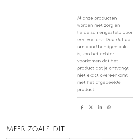
Al onze producten
worden met zorg en
liefde samengesteld door
een van ons. Doordat de
armband handgemaakt
is, kan het echter
voorkomen dat het
product dat je ontvangt
niet exact overeenkomt
met het afgebeelde
product.
D
D
S
D
e
e
h
e
l
e
a
l
e
l
r
e
n
e
n
Meer zoals dit