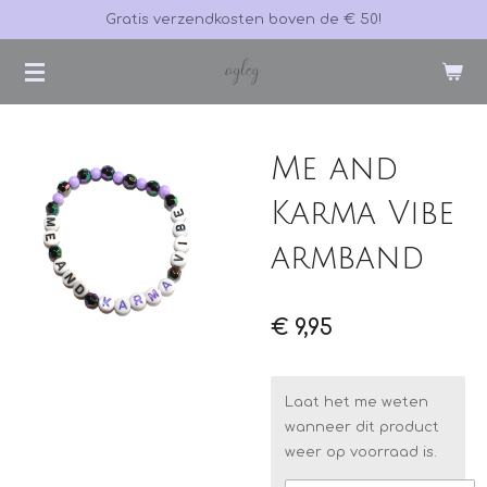
Gratis verzendkosten boven de € 50!
Ga
direct
naar
de
hoofdinhoud
Me and
Karma Vibe
armband
€ 9,95
Laat het me weten
wanneer dit product
weer op voorraad is.