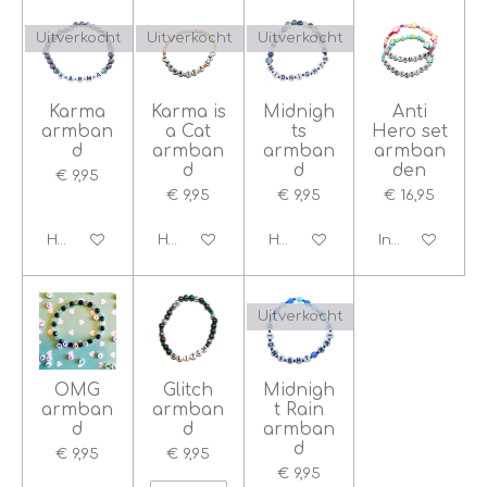
Uitverkocht
Uitverkocht
Uitverkocht
Karma
Karma is
Midnigh
Anti
armban
a Cat
ts
Hero set
d
armban
armban
armban
d
d
den
€ 9,95
€ 9,95
€ 9,95
€ 16,95
Houd mij op de hoogte
Houd mij op de hoogte
Houd mij op de hoogte
In winkelwage
Uitverkocht
OMG
Glitch
Midnigh
armban
armban
t Rain
d
d
armban
d
€ 9,95
€ 9,95
€ 9,95