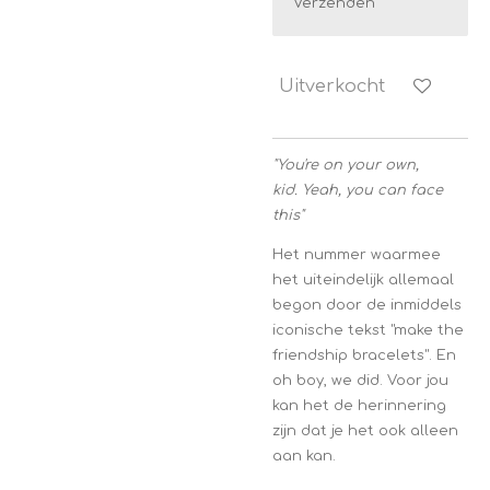
Verzenden
Uitverkocht
"
You're on your own,
kid.
Yeah, you can face
this"
Het nummer waarmee
het uiteindelijk allemaal
begon door de inmiddels
iconische tekst "make the
friendship bracelets". En
oh boy, we did.
Voor jou
kan het de herinnering
zijn dat je het ook alleen
aan kan.