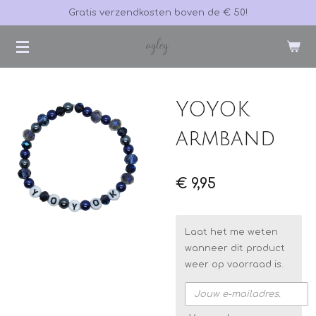
Gratis verzendkosten boven de € 50!
Ga
direct
naar
de
hoofdinhoud
YOYOK
armband
€ 9,95
Laat het me weten
wanneer dit product
weer op voorraad is.