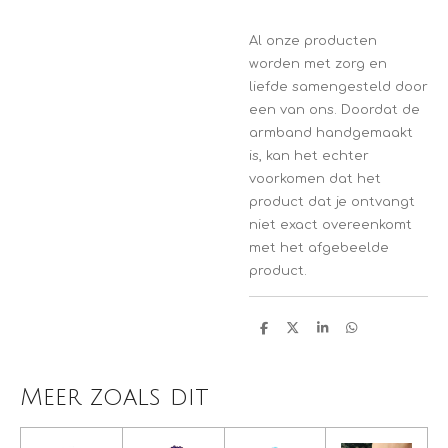
Al onze producten
worden met zorg en
liefde samengesteld door
een van ons. Doordat de
armband handgemaakt
is, kan het echter
voorkomen dat het
product dat je ontvangt
niet exact overeenkomt
met het afgebeelde
product.
D
D
S
D
e
e
h
e
l
e
a
l
e
l
r
e
n
e
n
Meer zoals dit