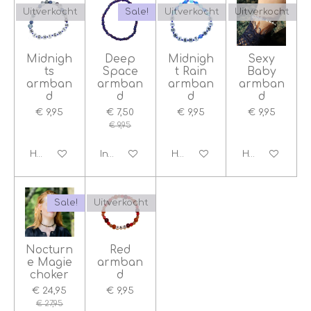
Uitverkocht
Sale!
Uitverkocht
Uitverkocht
Midnigh
Deep
Midnigh
Sexy
ts
Space
t Rain
Baby
armban
armban
armban
armban
d
d
d
d
€ 9,95
€ 7,50
€ 9,95
€ 9,95
€ 9,95
Houd mij op de hoogte
In winkelwagen
Houd mij op de hoogte
Houd mij op d
Sale!
Uitverkocht
Nocturn
Red
e Magie
armban
choker
d
€ 24,95
€ 9,95
€ 27,95