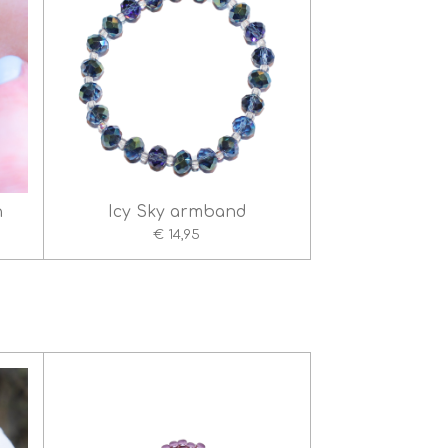
n
Icy Sky armband
€ 14,95