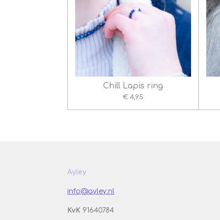
Chill Lapis ring
€ 4,95
Ayley
info@ayley.nl
KvK
91640784