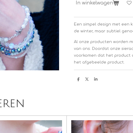
In winkelwagen
Een simpel design met een kl
de winter, maar subtiel gen
Al onze producten worden m
van ons. Doordat onze siera
voorkomen dat het product d
het afgebeelde product.
D
D
S
e
e
h
l
e
a
e
l
r
n
e
eren