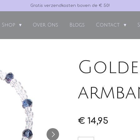
Gratis verzendkosten boven de € 50!
Shop
Over Ons
Blogs
Contact
Golde
armba
€ 14,95