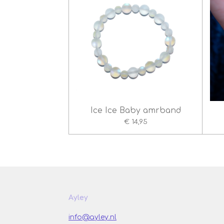
Ice Ice Baby amrband
€ 14,95
Ayley
info@ayley.nl