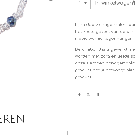
In winkelwagen
Bijna doorzichtige kralen, 
het koele gevoel van de win
mooie warme tegenhanger.
De armband is afgewerkt me
worden met zorg en liefde 
onze sieraden handgemaakt z
product dat je ontvangt nie
product.
D
D
S
e
e
h
l
e
a
e
l
r
n
e
eren