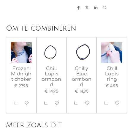
D
D
S
D
e
e
h
e
l
e
a
l
e
l
r
e
n
e
n
Om te combineren
Frozen
Chill
Chilly
Chill
Midnigh
Lapis
Blue
Lapis
t choker
armban
armban
ring
d
d
€ 27,95
€ 4,95
€ 14,95
€ 14,95
In winkelwagen
In winkelwagen
In winkelwagen
In winkelwage
Meer zoals dit