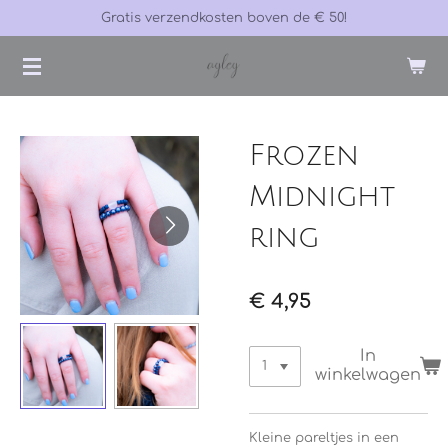
Gratis verzendkosten boven de € 50!
Ga
direct
naar
de
hoofdinhoud
Frozen
Midnight
ring
€ 4,95
In
winkelwagen
Kleine pareltjes in een