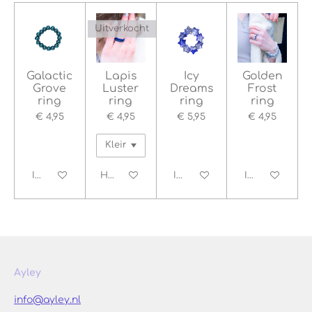
Uitverkocht
Galactic
Lapis
Icy
Golden
Grove
Luster
Dreams
Frost
ring
ring
ring
ring
€ 4,95
€ 4,95
€ 5,95
€ 4,95
In winkelwagen
Houd mij op de hoogte
In winkelwagen
In winkelwage
Ayley
info@ayley.nl