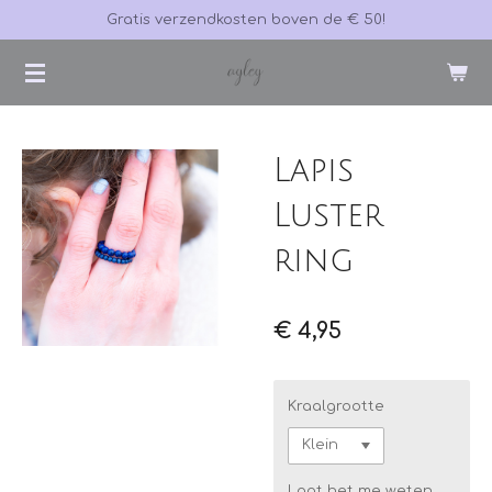
Gratis verzendkosten boven de € 50!
Ga
direct
naar
de
hoofdinhoud
Lapis
Luster
ring
€ 4,95
Kraalgrootte
Laat het me weten