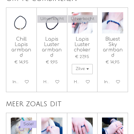
Uitverkocht
Uitverkocht
Chill
Lapis
Lapis
Bluest
Lapis
Luster
Luster
Sky
armban
armban
choker
armban
d
d
d
€ 27,95
€ 14,95
€ 9,95
€ 14,95
In winkelwagen
Houd mij op de hoogte
Houd mij op de hoogte
In winkelwage
meer zoals dit
Sale!