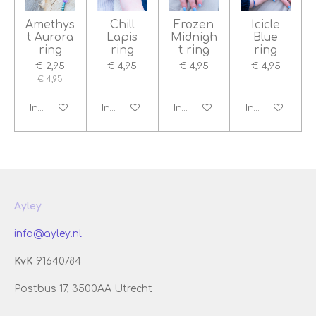
Amethys
Chill
Frozen
Icicle
t Aurora
Lapis
Midnigh
Blue
ring
ring
t ring
ring
€ 2,95
€ 4,95
€ 4,95
€ 4,95
€ 4,95
In winkelwagen
In winkelwagen
In winkelwagen
In winkelwage
Ayley
info@ayley.nl
KvK
91640784
Postbus 17, 3500AA Utrecht