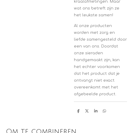
kraalafmetingen. Maar
wat ons betreft zijn ze
het leukste samen!
Al onze producten
worden met zorg en
liefde samengesteld door
een van ons. Doordat
onze sieraden
handgemaakt zijn, kan
het echter voorkomen
dat het product dat je
ontvangt niet exact
overeenkomt met het
afgebeelde product.
D
D
S
D
e
e
h
e
l
e
a
l
e
l
r
e
n
e
n
Om te combineren