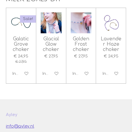
Sale!
Galatic
Glacial
Golden
Lavende
Grove
Glow
Frost
r Haze
choker
choker
choker
choker
€ 24,95
€ 27,95
€ 27,95
€ 24,95
€ 27,95
In winkelwagen
In winkelwagen
In winkelwagen
In winkelwage
Ayley
info@ayley.nl