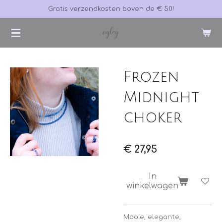
Gratis verzendkosten boven de € 50!
Ga
direct
naar
de
hoofdinhoud
Frozen
Midnight
choker
€ 27,95
In
winkelwagen
Mooie, elegante,