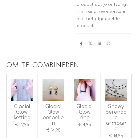
product dat je ontvangt
niet exact overeenkomt
met het afgebeelde
product.
D
D
S
D
e
e
h
e
l
e
a
l
e
l
r
e
n
e
n
om te combineren
Glacial
Glacial
Glacial
Snowy
Glow
Glow
Glow
Serenad
ketting
oorbelle
ring
e
n
armban
€ 27,95
€ 4,95
d
€ 14,95
€ 14,95