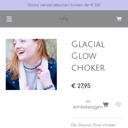
Gratis verzendkosten boven de € 50!
Ga
direct
naar
de
hoofdinhoud
Glacial
Glow
choker
€ 27,95
In
winkelwagen
De Glacial Glow choker