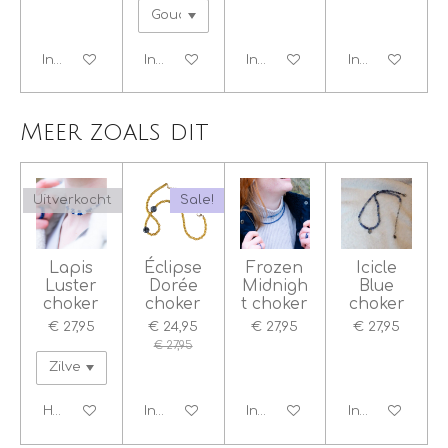
In winkelwagen
In winkelwagen
In winkelwagen
In winkelwage
Meer zoals dit
Uitverkocht
Sale!
Lapis
Éclipse
Frozen
Icicle
Luster
Dorée
Midnigh
Blue
choker
choker
t choker
choker
€ 27,95
€ 24,95
€ 27,95
€ 27,95
€ 27,95
Houd mij op de hoogte
In winkelwagen
In winkelwagen
In winkelwage