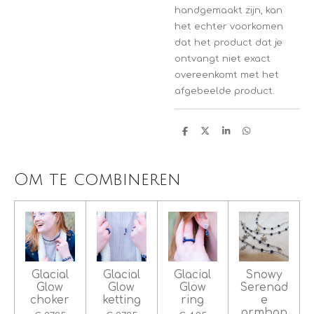
handgemaakt zijn, kan
het echter voorkomen
dat het product dat je
ontvangt niet exact
overeenkomt met het
afgebeelde product.
D
D
S
D
e
e
h
e
l
e
a
l
e
l
r
e
n
e
n
Om te combineren
Glacial
Glacial
Glacial
Snowy
Glow
Glow
Glow
Serenad
choker
ketting
ring
e
armban