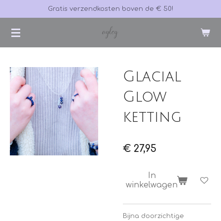
Gratis verzendkosten boven de € 50!
Ga
direct
naar
de
hoofdinhoud
Glacial
Glow
ketting
€ 27,95
In
winkelwagen
Bijna doorzichtige