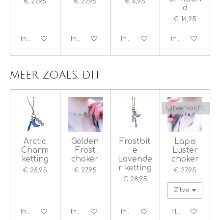
€ 27,95
€ 27,95
€ 4,95
d
€ 14,95
In winkelwagen
In winkelwagen
In winkelwagen
In winkelwage
meer zoals dit
Uitverkocht
Arctic
Golden
Frostbit
Lapis
Charm
Frost
e
Luster
ketting
choker
Lavende
choker
r ketting
€ 28,95
€ 27,95
€ 27,95
€ 28,95
In winkelwagen
In winkelwagen
In winkelwagen
Houd mij op d