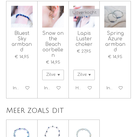
Uitverkocht
Bluest
Snow on
Lapis
Spring
Sky
the
Luster
Azure
armban
Beach
choker
armban
d
oorbelle
d
€ 27,95
n
€ 14,95
€ 14,95
€ 14,95
In winkelwagen
In winkelwagen
Houd mij op de hoogte
In winkelwage
Meer zoals dit