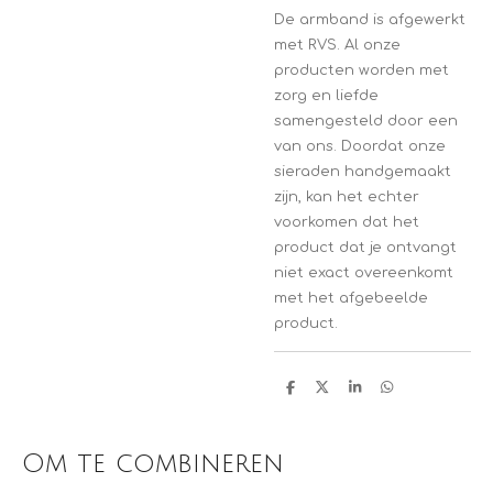
De armband is afgewerkt
met RVS. Al onze
producten worden met
zorg en liefde
samengesteld door een
van ons. Doordat onze
sieraden handgemaakt
zijn, kan het echter
voorkomen dat het
product dat je ontvangt
niet exact overeenkomt
met het afgebeelde
product.
D
D
S
D
e
e
h
e
l
e
a
l
e
l
r
e
n
e
n
Om te combineren