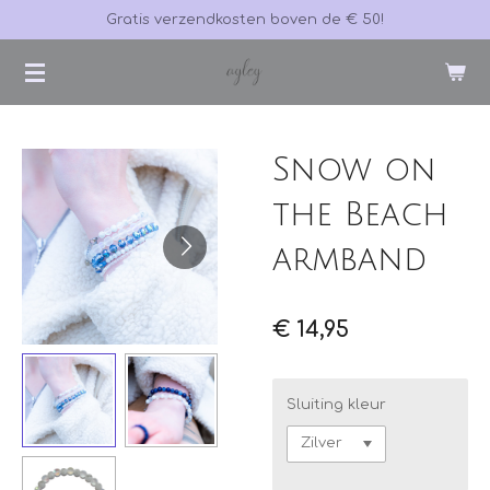
Gratis verzendkosten boven de € 50!
Ga
direct
naar
de
hoofdinhoud
Snow on
the Beach
armband
€ 14,95
Sluiting kleur