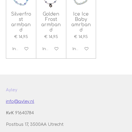
Silverfro
Golden
Ice Ice
st
Frost
Baby
armban
armban
amrban
d
d
d
€ 14,95
€ 14,95
€ 14,95
In winkelwagen
In winkelwagen
In winkelwagen
Ayley
info@ayley.nl
KvK
91640784
Postbus 17, 3500AA Utrecht