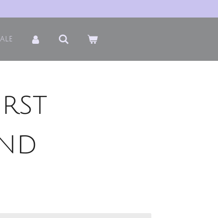
ale
rst
nd