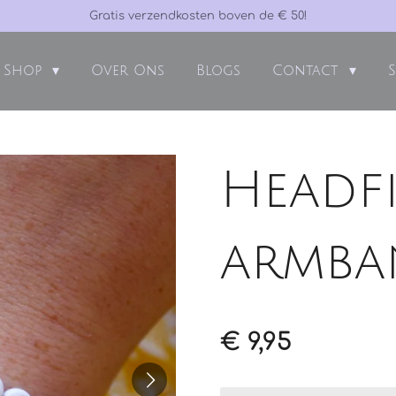
Gratis verzendkosten boven de € 50!
Shop
Over Ons
Blogs
Contact
S
Headfi
armba
€ 9,95