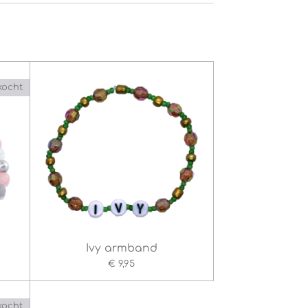
kocht
Ivy armband
€ 9,95
kocht