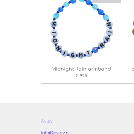
Midnight Rain armband
€ 9,95
Ayley
info@ayley.nl