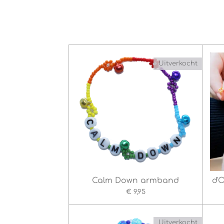
Uitverkocht
Calm Down armband
d'
€ 9,95
Uitverkocht