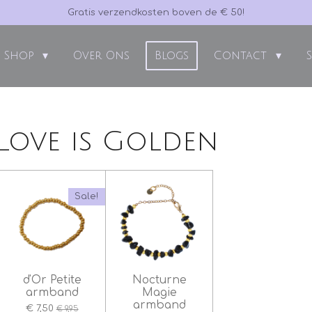
Gratis verzendkosten boven de € 50!
Shop
Over Ons
Blogs
Contact
 Love is Golden
Sale!
d'Or Petite
Nocturne
armband
Magie
armband
€ 7,50
€ 9,95