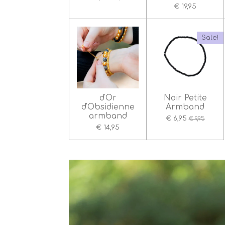
€ 19,95
Sale!
d'Or
Noir Petite
d'Obsidienne
Armband
armband
€ 6,95
€ 9,95
€ 14,95