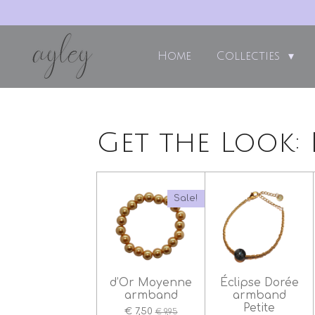
Ga
direct
naar
Home
Collecties
de
hoofdinhoud
Get the Look:
Sale!
d’Or Moyenne
Éclipse Dorée
armband
armband
Petite
€ 7,50
€ 9,95