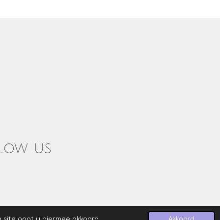
low us
 site gaat u hiermee akkoord.
Akkoord