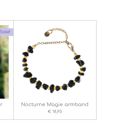
Sale!
r
Nocturne Magie armband
€ 18,95