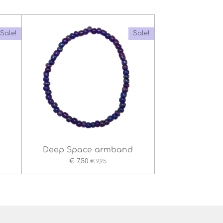
Sale!
Sale!
Deep Space armband
€ 7,50
€ 9,95