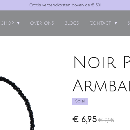
Gratis verzendkosten boven de € 50!
Shop
Over Ons
Blogs
Contact
S
Noir P
Armb
Sale!
€ 6,95
€ 9,95