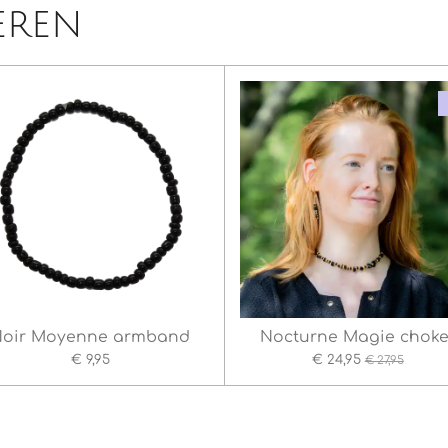
eren
Noir Moyenne armband
Nocturne Magie choke
€ 9,95
€ 24,95
€ 27,95