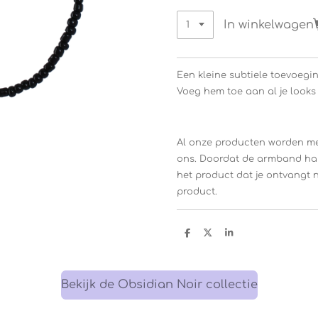
In winkelwagen
Een kleine subtiele toevoeging
Voeg hem toe aan al je looks 
Al onze producten worden me
ons. Doordat de armband han
het product dat je ontvangt 
product.
D
D
S
e
e
h
l
e
a
e
l
r
n
e
Bekijk de Obsidian Noir collectie