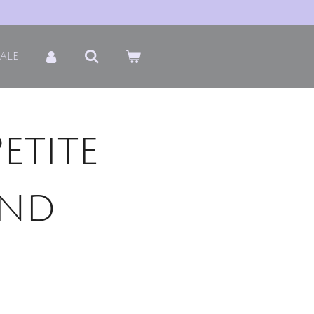
ale
etite
and