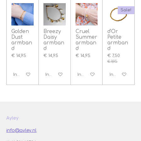
Sale!
Golden
Breezy
Cruel
d'Or
Dust
Daisy
Summer
Petite
armban
armban
armban
armban
d
d
d
d
€ 14,95
€ 14,95
€ 14,95
€ 7,50
€ 9,95
In winkelwagen
In winkelwagen
In winkelwagen
In winkelwage
Ayley
info@ayley.nl