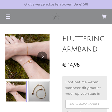
Gratis verzendkosten boven de € 50!
Ga
direct
naar
de
hoofdinhoud
Fluttering
armband
€ 14,95
Laat het me weten
wanneer dit product
weer op voorraad is.