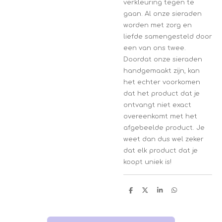
verkleuring tegen te
gaan. Al onze sieraden
worden met zorg en
liefde samengesteld door
een van ons twee.
Doordat onze sieraden
handgemaakt zijn, kan
het echter voorkomen
dat het product dat je
ontvangt niet exact
overeenkomt met het
afgebeelde product. Je
weet dan dus wel zeker
dat elk product dat je
koopt uniek is!
D
D
S
D
e
e
h
e
l
e
a
l
e
l
r
e
n
e
n