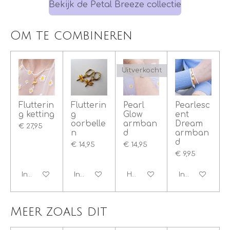
Bekijk de Petal Breeze collectie
Om te combineren
Uitverkocht
Flutterin
Flutterin
Pearl
Pearlesc
g ketting
g
Glow
ent
oorbelle
armban
Dream
€ 27,95
n
d
armban
d
€ 14,95
€ 14,95
€ 9,95
In winkelwagen
In winkelwagen
Houd mij op de hoogte
In winkelwage
Meer zoals dit