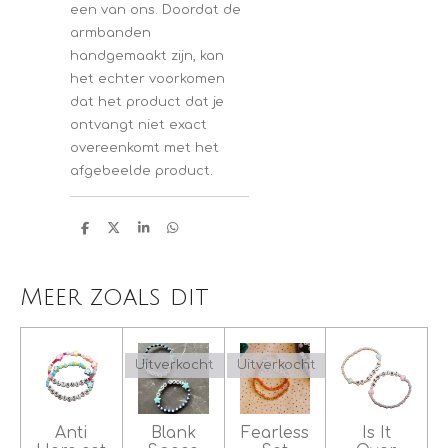
een van ons. Doordat de
armbanden
handgemaakt zijn, kan
het echter voorkomen
dat het product dat je
ontvangt niet exact
overeenkomt met het
afgebeelde product.
D
D
S
D
e
e
h
e
l
e
a
l
e
l
r
e
n
e
n
Meer zoals dit
Uitverkocht
Uitverkocht
Anti
Blank
Fearless
Is It