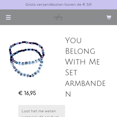
Gratis verzendkosten boven de € 50!
Ga
direct
naar
de
hoofdinhoud
You
Belong
With Me
Set
armbande
n
€ 16,95
Laat het me weten