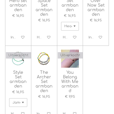
Hero set
Space
Set
Over
armban
Set
armban
Now Set
den
armban
den
armban
den
den
€ 16,95
€ 16,95
€ 16,95
€ 16,95
In winkelwagen
Houd mij op de hoogte
Houd mij op de hoogte
In winkelwage
Uitverkocht
Uitverkocht
Style
The
You
Set
Archer
Belong
armban
Set
With Me
den
armban
armban
den
d
€ 16,95
€ 16,95
€ 9,95
Houd mij op de hoogte
In winkelwagen
Houd mij op de hoogte