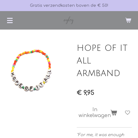
Gratis verzendkosten boven de € 50!
Ga
direct
naar
de
hoofdinhoud
hope of it
all
armband
€ 9,95
In
winkelwagen
"
For me, it was enough