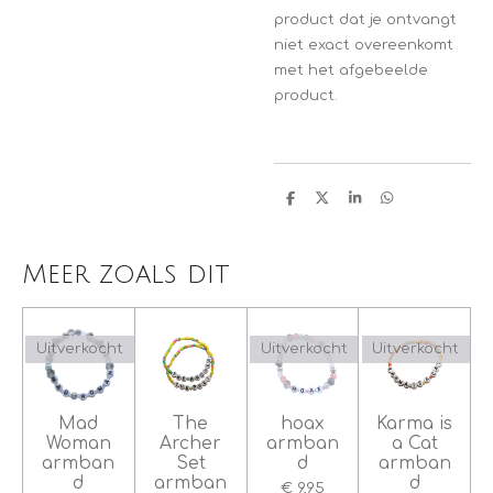
product dat je ontvangt
niet exact overeenkomt
met het afgebeelde
product.
D
D
S
D
e
e
h
e
l
e
a
l
e
l
r
e
n
e
n
Meer zoals dit
Uitverkocht
Uitverkocht
Uitverkocht
Mad
The
hoax
Karma is
Woman
Archer
armban
a Cat
armban
Set
d
armban
d
armban
d
€ 9,95