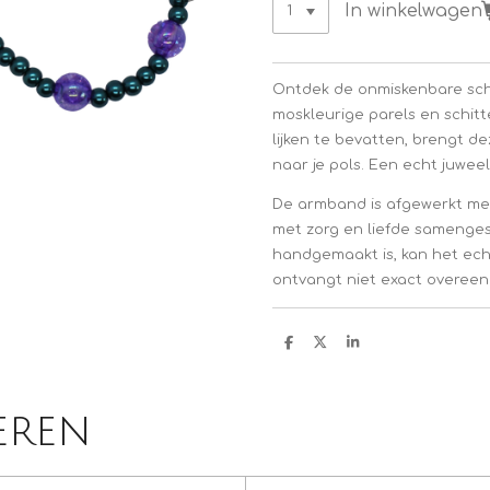
In winkelwagen
Ontdek de onmiskenbare sch
moskleurige parels en schitt
lijken te bevatten, brengt 
naar je pols. Een echt juweel
De armband is afgewerkt met
met zorg en liefde samenge
handgemaakt is, kan het ech
ontvangt niet exact overee
D
D
S
e
e
h
l
e
a
e
l
r
n
e
eren