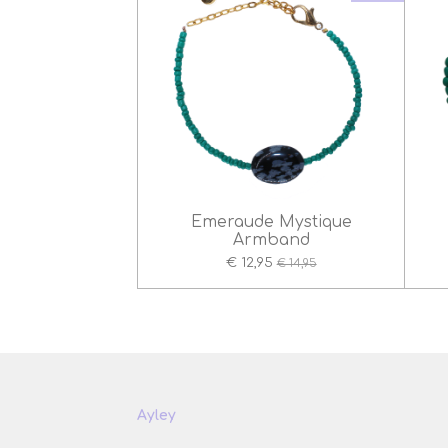
Emeraude Mystique
Armband
€ 12,95
€ 14,95
Ayley