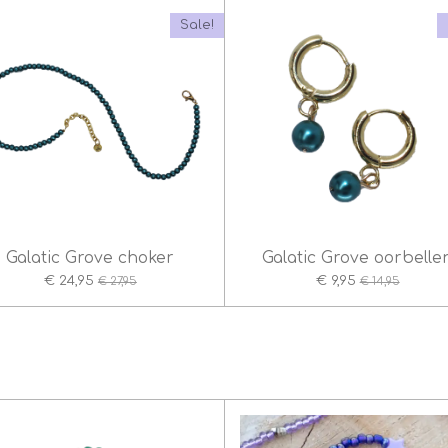
Sale!
Galatic Grove choker
Galatic Grove oorbelle
€ 24,95
€ 9,95
€ 27,95
€ 14,95