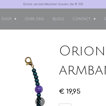
Gratis verzendkosten boven de € 50!
Shop
Over Ons
Blogs
Contact
Orion
armba
€ 19,95