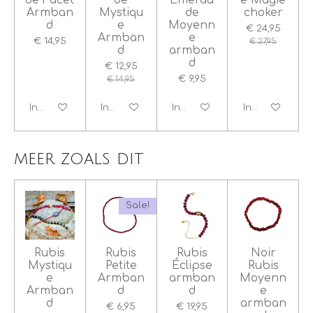
Armban
Mystiqu
de
choker
d
e
Moyenn
€ 24,95
Armban
e
€ 14,95
€ 27,95
d
armban
d
€ 12,95
€ 9,95
€ 14,95
In winkelwagen
In winkelwagen
In winkelwagen
In winkelwage
meer zoals dit
Sale!
Rubis
Rubis
Rubis
Noir
Mystiqu
Petite
Éclipse
Rubis
e
Armban
armban
Moyenn
Armban
d
d
e
d
armban
€ 6,95
€ 19,95