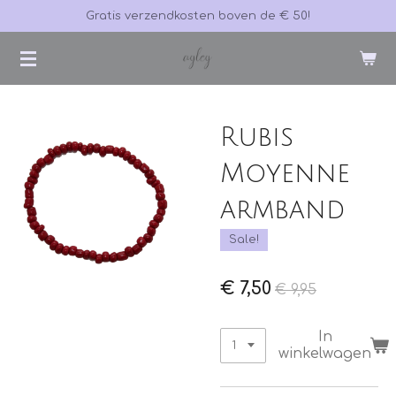
Gratis verzendkosten boven de € 50!
Ga
direct
naar
de
hoofdinhoud
Rubis
Moyenne
armband
Sale!
€ 7,50
€ 9,95
In
winkelwagen