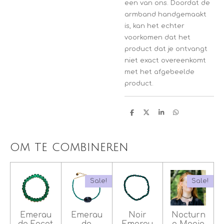
een van ons. Doordat de
armband handgemaakt
is, kan het echter
voorkomen dat het
product dat je ontvangt
niet exact overeenkomt
met het afgebeelde
product.
D
D
S
D
e
e
h
e
l
e
a
l
e
l
r
e
n
e
n
om te combineren
Sale!
Sale!
Emerau
Emerau
Noir
Nocturn
de Facet
de
Emerau
e Magie