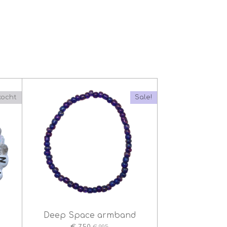
kocht
Sale!
d
Deep Space armband