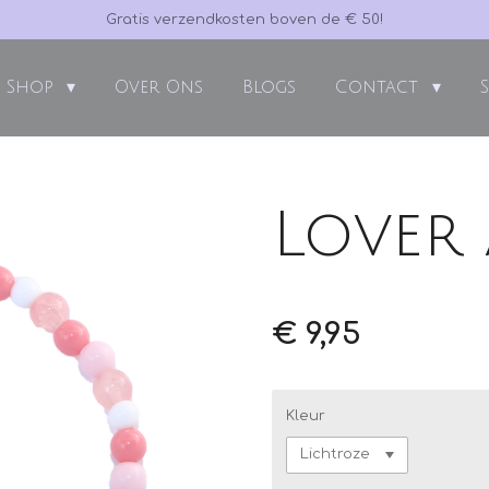
Gratis verzendkosten boven de € 50!
Shop
Over Ons
Blogs
Contact
Lover
€ 9,95
Kleur