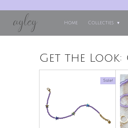
Ga
direct
naar
Home
Collecties
de
hoofdinhoud
Get the Look: 
Sale!