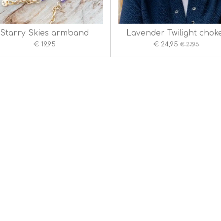
Starry Skies armband
Lavender Twilight chok
€ 19,95
€ 24,95
€ 27,95